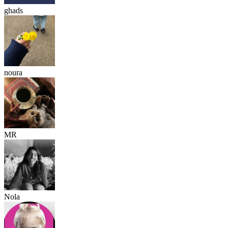
ghads
noura
MR
Nola